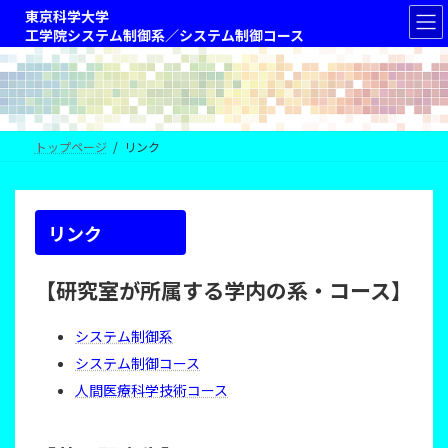
コ
ナ
東京科学大学
ン
ビ
工学院システム制御系／システム制御コース
テ
ゲ
ン
ー
ツ
シ
へ
ョ
ス
ン
トップページ
リンク
キ
に
ッ
移
プ
動
リンク
【研究室が所属する学内の系・コース】
システム制御系
システム制御コース
人間医療科学技術コース