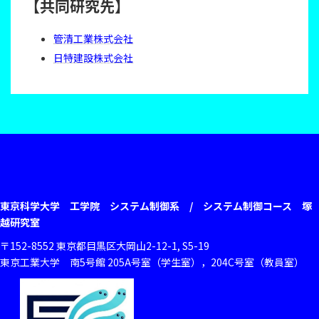
【共同研究先】
管清工業株式会社
日特建設株式会社
東京科学大学 工学院 システム制御系 / システム制御コース 塚
越研究室
〒152-8552 東京都目黒区大岡山2-12-1, S5-19
東京工業大学 南5号館 205A号室（学生室），204C号室（教員室）